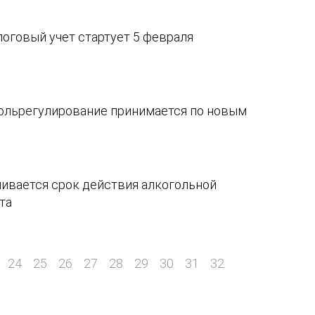
логовый учет стартует 5 февраля
ольрегулирование принимается по новым
чивается срок действия алкогольной
та
24
25
26
27
28
29
30
31
32