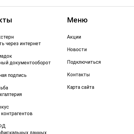
кты
Меню
кстерн
Акции
ть через интернет
Новости
иадок
Подключиться
ный документооборот
Контакты
ная подпись
Карта сайта
льба
хгалтерия
окус
 контрагентов
ФД
 фискальных данных