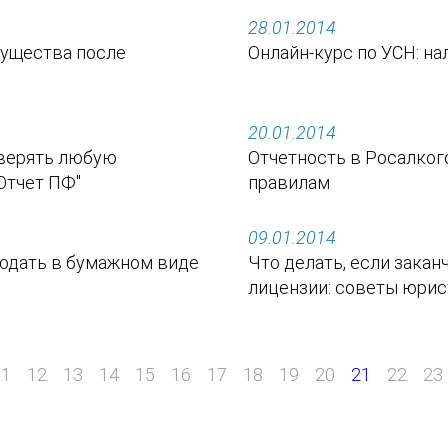
28.01.2014
мущества после
Онлайн-курс по УСН: на
20.01.2014
оверять любую
Отчетность в Росалког
-Отчет ПФ"
правилам
09.01.2014
одать в бумажном виде
Что делать, если закан
лицензии: советы юрис
11
12
13
14
15
16
17
18
19
20
21
22
23