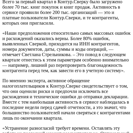
Всего за первый квартал в Контур.Сверку было загружено
более 70 тыс. книг покупок и книг продаж. Активность в
сервисе проявили более 200 тыс. организаций — это и
платные пользователи Контур.Сверки, и те контрагенты,
которых они пригласили.
«Наши предположения относительно самых массовых ошибок
и расхождений оказались верны. Более 80% ошибок,
выявленных Сверкой, приходится на ИНН контрагентов,
номера документов, даты, суммы и коды операций, —
отмечает Светлана Стрельникова. – Это повод в следующем
квартале отнестись к этим параметрам особенно внимательно
— например, лишний раз перепроверить благонадежность
контрагента перед тем, как завести его в учетную систему».
По мнению эксперта, активное обращение
налогоплательщиков к Контур.Сверке свидетельствует о том,
что они оценили риски и предпочли исключить все
расхождения и технические ошибки до отправки декларации.
Вместе с тем наибольшая активность в сервисе наблюдалась в
последние недели перед сдачей отчетности, а это значит, что
большинство пользователей начали сверяться с контрагентами
лишь по окончании квартала.
«Устранение разногласий требует времени. Оставлять эту