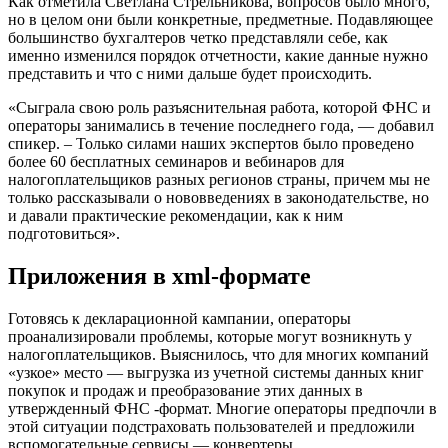
Как отметила Светлана Стрельникова, вопросов было много,
но в целом они были конкретные, предметные. Подавляющее
большинство бухгалтеров четко представляли себе, как
именно изменился порядок отчетности, какие данные нужно
представить и что с ними дальше будет происходить.
«Сыграла свою роль разъяснительная работа, которой ФНС и
операторы занимались в течение последнего года, — добавил
спикер. – Только силами наших экспертов было проведено
более 60 бесплатных семинаров и вебинаров для
налогоплательщиков разных регионов страны, причем мы не
только рассказывали о нововведениях в законодательстве, но
и давали практические рекомендации, как к ним
подготовиться».
Приложения в xml-формате
Готовясь к декларационной кампании, операторы
проанализировали проблемы, которые могут возникнуть у
налогоплательщиков. Выяснилось, что для многих компаний
«узкое» место — выгрузка из учетной системы данных книг
покупок и продаж и преобразование этих данных в
утвержденный ФНС -формат. Многие операторы предпочли в
этой ситуации подстраховать пользователей и предложили
вспомогательные сервисы — конвертеры.