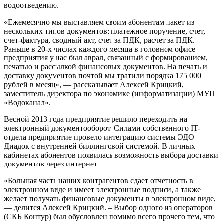
водоотведению.
«Ежемесячно мы выставляем своим абонентам пакет из
нескольких типов документов: платежное поручение, счет,
счет-фактура, сводный акт, счет за ПДК, расчет за ПДК.
Раньше в 20-х числах каждого месяца в головном офисе
предприятия у нас был аврал, связанный с формированием,
печатью и рассылкой финансовых документов. На печать и
доставку документов почтой мы тратили порядка 175 000
рублей в месяц», — рассказывает Алексей Крицкий,
заместитель директора по экономике (информатизации) МУП
«Водоканал».
Весной 2013 года предприятие решило переходить на
электронный документооборот. Силами собственного IT-
отдела предприятие провело интеграцию системы ЭДО
Диадок с внутренней биллинговой системой. В личных
кабинетах абонентов появилась возможность выбора доставки
документов через интернет.
«Большая часть наших контрагентов сдает отчетность в
электронном виде и имеет электронные подписи, а также
желает получать финансовые документы в электронном виде,
— делится Алексей Крицкий. – Выбор одного из операторов
(СКБ Контур) был обусловлен помимо всего прочего тем, что